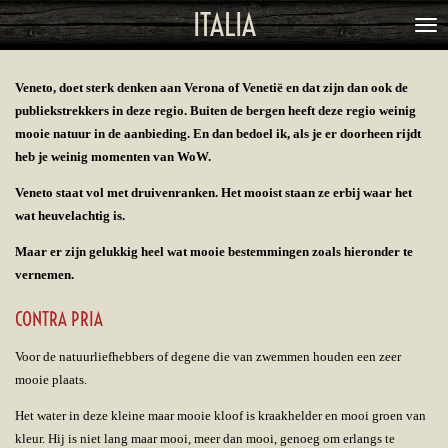
ITALIA
Ga
direct
naar
Veneto, doet sterk denken aan Verona of Venetië en dat zijn dan ook de
de
publiekstrekkers in deze regio. Buiten de bergen heeft deze regio weinig
hoofdinhoud
mooie natuur in de aanbieding. En dan bedoel ik, als je er doorheen rijdt
heb je weinig momenten van WoW.
Veneto staat vol met druivenranken. Het mooist staan ze erbij waar het
wat heuvelachtig is.
Maar er zijn gelukkig heel wat mooie bestemmingen zoals hieronder te
vernemen.
CONTRA PRIA
Voor de natuurliefhebbers of degene die van zwemmen houden een zeer
mooie plaats.
Het water in deze kleine maar mooie kloof is kraakhelder en mooi groen van
kleur. Hij is niet lang maar mooi, meer dan mooi, genoeg om erlangs te