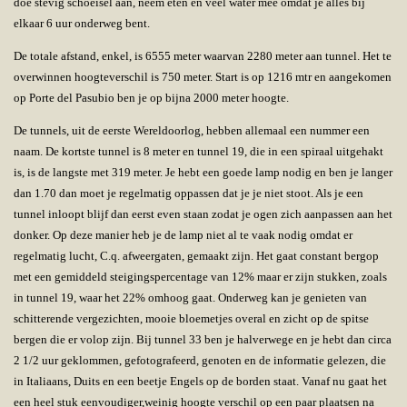
doe stevig schoeisel aan, neem eten en veel water mee omdat je alles bij
elkaar 6 uur onderweg bent.
De totale afstand, enkel, is 6555 meter waarvan 2280 meter aan tunnel. Het te
overwinnen hoogteverschil is 750 meter. Start is op 1216 mtr en aangekomen
op Porte del Pasubio ben je op bijna 2000 meter hoogte.
De tunnels, uit de eerste Wereldoorlog, hebben allemaal een nummer een
naam. De kortste tunnel is 8 meter en tunnel 19, die in een spiraal uitgehakt
is, is de langste met 319 meter. Je hebt een goede lamp nodig en ben je langer
dan 1.70 dan moet je regelmatig oppassen dat je je niet stoot. Als je een
tunnel inloopt blijf dan eerst even staan zodat je ogen zich aanpassen aan het
donker. Op deze manier heb je de lamp niet al te vaak nodig omdat er
regelmatig lucht, C.q. afweergaten, gemaakt zijn. Het gaat constant bergop
met een gemiddeld steigingspercentage van 12% maar er zijn stukken, zoals
in tunnel 19, waar het 22% omhoog gaat. Onderweg kan je genieten van
schitterende vergezichten, mooie bloemetjes overal en zicht op de spitse
bergen die er volop zijn. Bij tunnel 33 ben je halverwege en je hebt dan circa
2 1/2 uur geklommen, gefotografeerd, genoten en de informatie gelezen, die
in Italiaans, Duits en een beetje Engels op de borden staat. Vanaf nu gaat het
een heel stuk eenvoudiger,weinig hoogte verschil op een paar plaatsen na