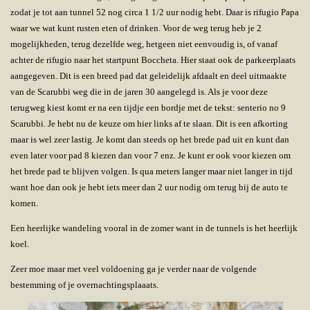
zodat je tot aan tunnel 52 nog circa 1 1/2 uur nodig hebt. Daar is rifugio Papa
waar we wat kunt rusten eten of drinken. Voor de weg terug heb je 2
mogelijkheden, terug dezelfde weg, hetgeen niet eenvoudig is, of vanaf
achter de rifugio naar het startpunt Boccheta. Hier staat ook de parkeerplaats
aangegeven. Dit is een breed pad dat geleidelijk afdaalt en deel uitmaakte
van de Scarubbi weg die in de jaren 30 aangelegd is. Als je voor deze
terugweg kiest komt er na een tijdje een bordje met de tekst: senterio no 9
Scarubbi. Je hebt nu de keuze om hier links af te slaan. Dit is een afkorting
maar is wel zeer lastig. Je komt dan steeds op het brede pad uit en kunt dan
even later voor pad 8 kiezen dan voor 7 enz. Je kunt er ook voor kiezen om
het brede pad te blijven volgen. Is qua meters langer maar niet langer in tijd
want hoe dan ook je hebt iets meer dan 2 uur nodig om terug bij de auto te
komen.
Een heerlijke wandeling vooral in de zomer want in de tunnels is het heerlijk
koel.
Zeer moe maar met veel voldoening ga je verder naar de volgende
bestemming of je overnachtingsplaaats.